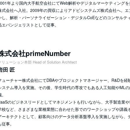
2001年より国内大手航空会社にてWeb解析やデジタルマーケティングを
株式会社へ入社。2009年の買収によりアドビシステムズ株式会社へ。
かし、解析・パーソナライゼーション・デジタルCoEなどのコンサルティ
品エバンジェリストとして従事。
株式会社primeNumber
リューション本部 Head of Solution Architect
岩田 匠
フューチャー株式会社にてDBAやプロジェクトマネージャー、R&Dを
システム導入を実施。その後、学生時代の専攻でもある人工知能やMLの経
職。
PaaSのビジネスリードとしてマネジメントも行いながら、大手製造業や
学校など、さまざまな業種業態に合わせた形でのワークショップや講義
アーキテクトとして、顧客向けのデータ分析基盤導入を実施しながら、
も従事。