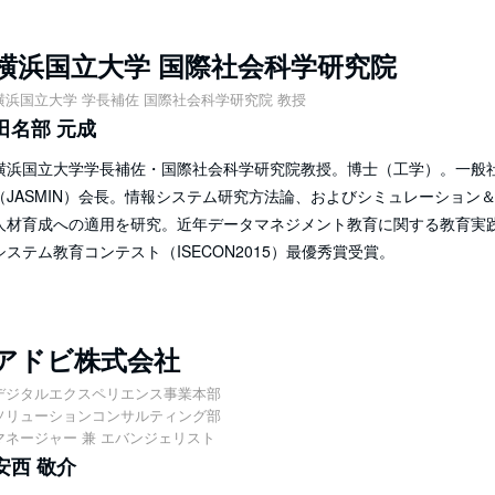
横浜国立大学 国際社会科学研究院
横浜国立大学 学長補佐 国際社会科学研究院 教授
田名部 元成
横浜国立大学学長補佐・国際社会科学研究院教授。博士（工学）。一般
（JASMIN）会長。情報システム研究方法論、およびシミュレーション
人材育成への適用を研究。近年データマネジメント教育に関する教育実
システム教育コンテスト（ISECON2015）最優秀賞受賞。
アドビ株式会社
デジタルエクスペリエンス事業本部
ソリューションコンサルティング部
マネージャー 兼 エバンジェリスト
安西 敬介