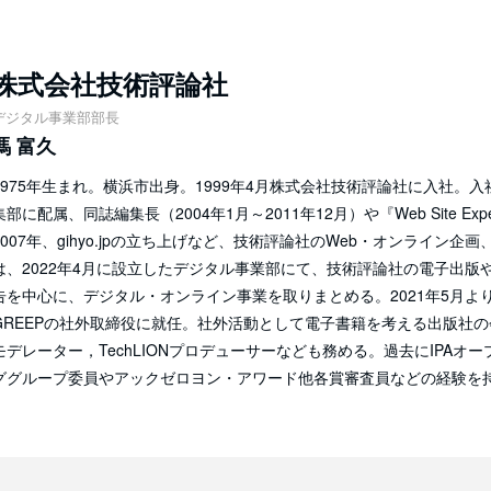
株式会社技術評論社
デジタル事業部部長
馮 富久
1975年生まれ。横浜市出身。1999年4月株式会社技術評論社に入社。入社後から
集部に配属、同誌編集長（2004年1月～2011年12月）や『Web Site E
2007年、gihyo.jpの立ち上げなど、技術評論社のWeb・オンライン
は、2022年4月に設立したデジタル事業部にて、技術評論社の電子出版
告を中心に、デジタル・オンライン事業を取りまとめる。2021年5月よ
GREEPの社外取締役に就任。社外活動として電子書籍を考える出版社の会の代
モデレーター，TechLIONプロデューサーなども務める。過去にIPAオ
ググループ委員やアックゼロヨン・アワード他各賞審査員などの経験を