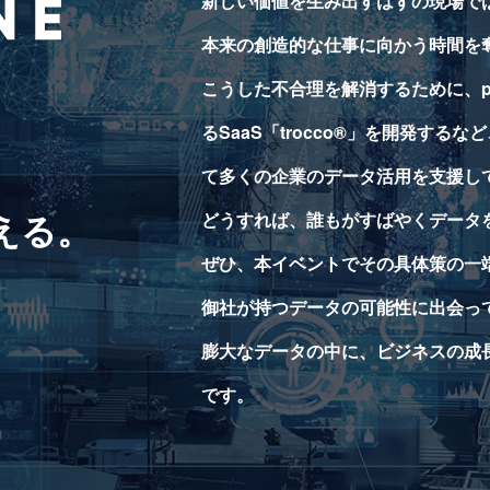
新しい価値を生み出すはずの現場で
本来の創造的な仕事に向かう時間を
こうした不合理を解消するために、pr
るSaaS「trocco®︎」を開発す
、
て多くの企業のデータ活用を支援し
える。
どうすれば、誰もがすばやくデータ
ぜひ、本イベントでその具体策の一
御社が持つデータの可能性に出会っ
膨大なデータの中に、ビジネスの成
です。