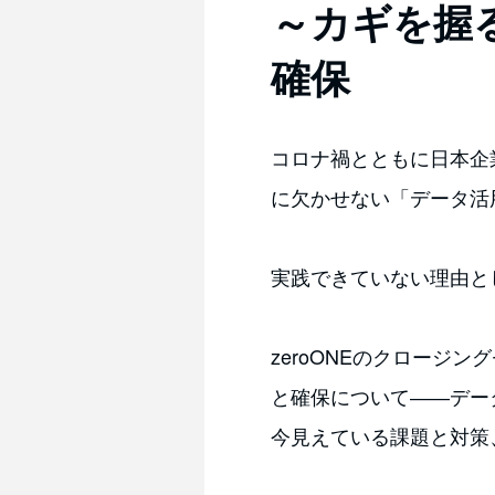
～カギを握
確保
コロナ禍とともに日本企
に欠かせない「データ活
実践できていない理由と
zeroONEのクロー
と確保について――デー
今見えている課題と対策