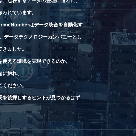
は、点在するデータの整理に追われ、
奪われています。
imeNumberはデータ統合を自動化す
るなど、データテクノロジーカンパニーとし
てきました。
を使える環境を実現できるのか。
端に触れ、
てください。
長を後押しするヒントが見つかるはず